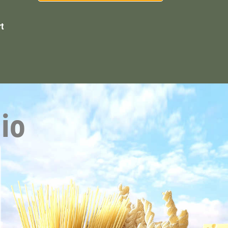
rt
io