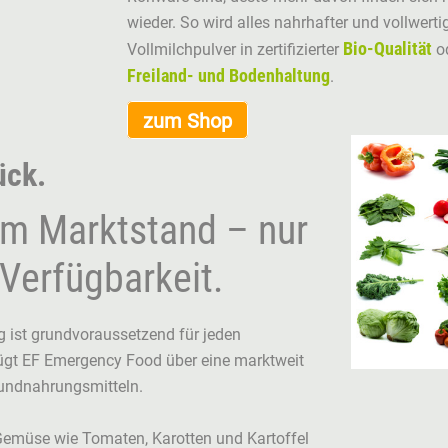
wieder. So wird alles nahrhafter und vollwerti
Bio-Qualität
Vollmilchpulver in zertifizierter
od
Freiland- und Bodenhaltung
.
zum Shop
ück.
am Marktstand – nur
 Verfügbarkeit.
 ist grundvoraussetzend für jeden
ügt EF Emergency Food über eine marktweit
Grundnahrungsmitteln.
Gemüse wie Tomaten, Karotten und Kartoffel